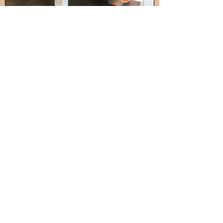
FALTWERKTREPPEN ERFÜLLEN
MODERNE WOHNTRÄUME
Heutzutage dient eine Faltwerktreppe vielfach als ein
maßgebliches gestalterisches Element moderner
Wohn- und Geschäftsräume. Ihre filigrane Optik
beeindruckt aus jeder Perspektive und überzeugt durch
eine atemberaubende Raumwirkung. In der Regel wird
eine Faltwerktreppe freitragend, das heißt ohne Wangen
und nur mit Bolzen, in der Wand verankert. Eine
Faltwerktreppe von markiewicz ist stets eine exklusive
Einzelanfertigung, die wir entsprechend Ihrer
individuellen Wünsche und Bedürfnisse entwerfen. Um
unser übergeordnetes Ziel einer restlosen
Kundenzufriedenheit erreichen zu können, orientieren
wir uns stets an einem strukturierten Projektablauf.
Faltwerktreppen stehen wirklich für
eine Kombination aus moderner