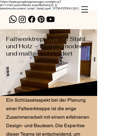
'https://www.googletagmanager.com/gtm.js?
id='+i+dl;f.parentNode.insertBefore(j,f); })
(window,document,'script','dataLayer','GTM-PZP8XLQ4');
Faltwerktreppen aus Stahl
und Holz – filigran, modern
und maßgeschneidert
Ein Schlüsselaspekt bei der Planung
einer Faltwerktreppe ist die enge
Zusammenarbeit mit einem erfahrenen
Design- und Bauteam. Die Expertise
dieser Teams ist entscheidend, um