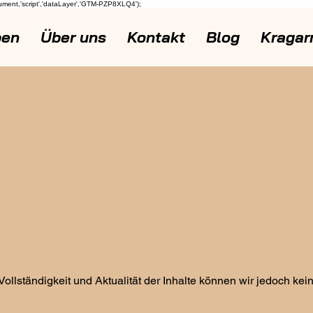
cument,'script','dataLayer','GTM-PZP8XLQ4');
pen
Über uns
Kontakt
Blog
Kragar
it, Vollständigkeit und Aktualität der Inhalte können wir jedoch