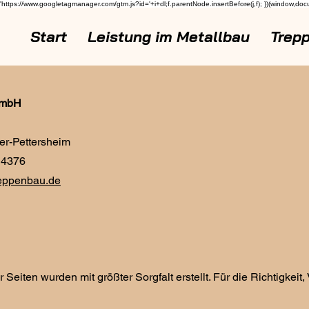
'https://www.googletagmanager.com/gtm.js?id='+i+dl;f.parentNode.insertBefore(j,f); })(window,do
Start
Leistung im Metallbau
Trep
GmbH
er-Pettersheim
14376
eppenbau.de
r Seiten wurden mit größter Sorgfalt erstellt. Für die Richtigke