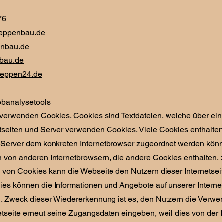
76
reppenbau.de
enbau.de
lbau.de
reppen24.de
ebanalysetools
n verwenden Cookies. Cookies sind Textdateien, welche über e
etseiten und Server verwenden Cookies. Viele Cookies enthalte
d Server dem konkreten Internetbrowser zugeordnet werden könn
n von anderen Internetbrowsern, die andere Cookies enthalten, z
 von Cookies kann die Webseite den Nutzern dieser Internetseit
ies können die Informationen und Angebote auf unserer Internet
 Zweck dieser Wiedererkennung ist es, den Nutzern die Verwendu
etseite erneut seine Zugangsdaten eingeben, weil dies von de